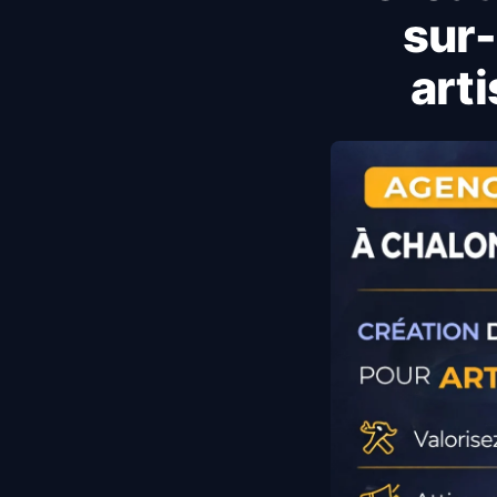
sur-
art