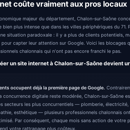
ernet coûte vraiment aux pros locaux
conomique majeur du département, Chalon-sur-Saône conc
e bien plus intense que dans les villes périphériques du 71.
ne situation paradoxale : il y a plus de clients potentiels,
 pour capter leur attention sur Google. Voici les blocages 
sionnels chalonnais qui n'ont pas encore franchi le pas.
réer un site internet à Chalon-sur-Saône devient u
ents occupent déjà la première page de Google.
Contrairem
 la concurrence digitale reste modérée, Chalon-sur-Saône e
s secteurs les plus concurrentiels — plomberie, électricité, 
pathie, esthétique — plusieurs professionnels chalonnais ont
timisé. Par conséquent, chaque mois sans action de votre 
rend votre rattrapage plus coûteux.