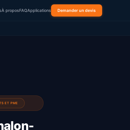
s
À propos
FAQ
Applications
Demander un devis
TS ET PME
Chalon-