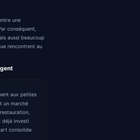
entre une
 Par conséquent,
 mais aussi beaucoup
que rencontrent au
rgent
ent aux petites
st un marché
restauration,
 déjà investi
part consolide