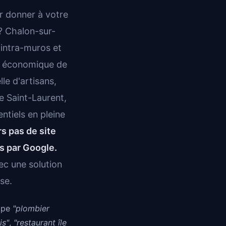
 donner à votre
 ? Chalon-sur-
 intra-muros et
ur économique de
le d'artisans,
e Saint-Laurent,
ntiels en pleine
rs pas de site
s par Google.
c une solution
se.
tape
"plombier
is"
,
"restaurant île