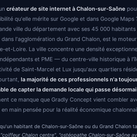
 un
créateur de site internet à Chalon-sur-Saône
pour
isibilité qu'elle mérite sur Google et dans Google Maps
ande ville du département avec ses 45 000 habitants
 dans l'agglomération du Grand Chalon, est le mote
e-et-Loire. La ville concentre une densité exceptionnel
dépendants et PME — du centre-ville historique à l'îl
ivité de Saint-Marcel et Lux jusqu'aux quartiers réside
ourtant,
la majorité de ces professionnels n'a toujou
able de capter la demande locale qui passe désormai
ment ce manque que Gradly Concept vient combler ave
é en main pensée pour la réalité économique chalonnai
qu'un habitant de Chalon-sur-Saône ou du Grand Chalon 
,
"coiffeur Chalon centre"
,
"ostéopathe Chalon-sur-Saône av