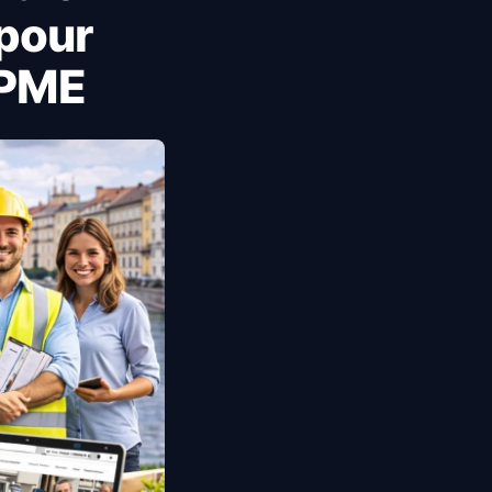
 pour
 PME