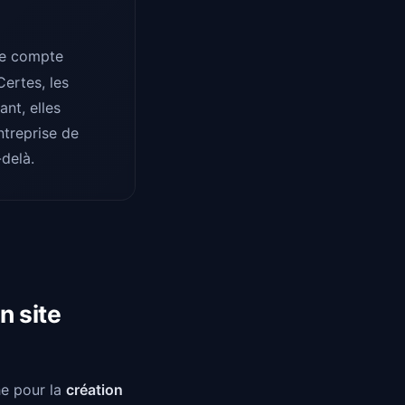
e compte
ertes, les
ant, elles
ntreprise de
-delà.
n site
he pour la
création