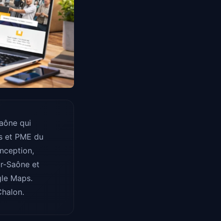
Saône qui
ts et PME du
onception,
r-Saône et
gle Maps.
Chalon.