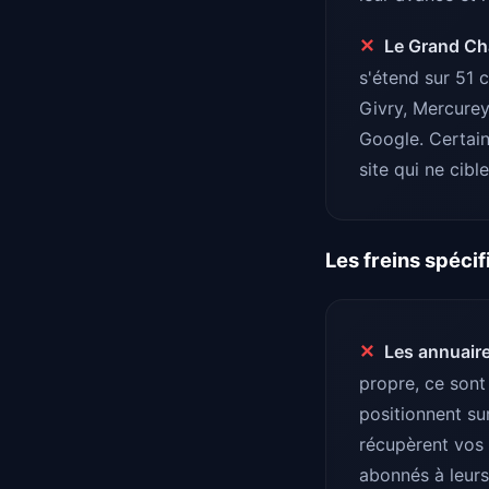
✕
Le Grand Cha
s'étend sur 51 
Givry, Mercurey
Google. Certai
site qui ne cib
Les freins spéci
✕
Les annuaire
propre, ce son
positionnent su
récupèrent vos 
abonnés à leurs