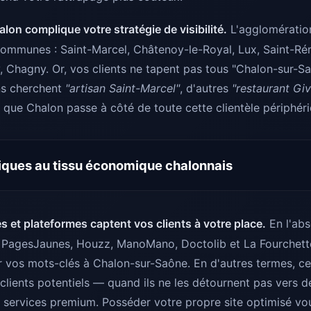
lon complique votre stratégie de visibilité.
L'agglomératio
communes : Saint-Marcel, Châtenoy-le-Royal, Lux, Saint-Ré
, Chagny. Or, vos clients ne tapent pas tous "Chalon-sur-S
ns cherchent
"artisan Saint-Marcel"
, d'autres
"restaurant Giv
le que Chalon passe à côté de toute cette clientèle périphér
fiques au tissu économique chalonnais
s et plateformes captent vos clients à votre place.
En l'abs
t PagesJaunes, Houzz, ManoMano, Doctolib et La Fourchett
r vos mots-clés à Chalon-sur-Saône. En d'autres termes, c
clients potentiels — quand ils ne les détournent pas vers 
 services premium. Posséder votre propre site optimisé v