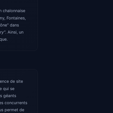
n chalonnaise
my, Fontaines,
aône" dans
ry"
. Ainsi, un
ique.
ence de site
e qui se
es géants
des concurrents
ous permet de