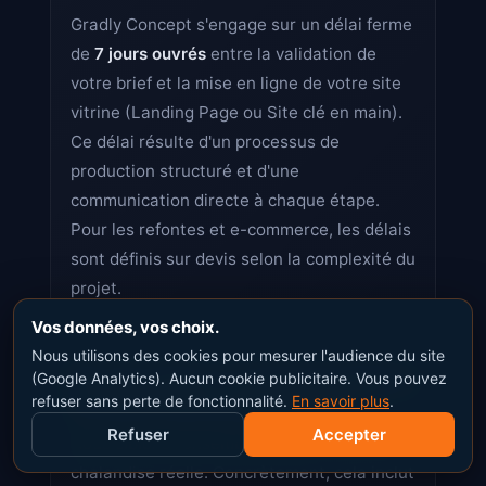
Gradly Concept s'engage sur un délai ferme
de
7 jours ouvrés
entre la validation de
votre brief et la mise en ligne de votre site
vitrine (Landing Page ou Site clé en main).
Ce délai résulte d'un processus de
production structuré et d'une
communication directe à chaque étape.
Pour les refontes et e-commerce, les délais
sont définis sur devis selon la complexité du
projet.
Vos données, vos choix.
Nous utilisons des cookies pour mesurer l'audience du site
(Google Analytics). Aucun cookie publicitaire. Vous pouvez
Mon site ciblera-t-il uniquement Mâcon
refuser sans perte de fonctionnalité.
En savoir plus
.
ou aussi le Mâconnais Beaujolais ?
Refuser
Accepter
Nous ciblons l'ensemble de votre zone de
chalandise réelle. Concrètement, cela inclut